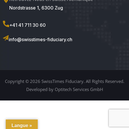
Nordstrasse 1, 6300 Zug
+41 41 711 30 60
info@swisstimes-fiduciary.ch
Copyright © 2026 SwissTimes Fiduciary. All Rights Reserved.
Developed by Optitech Services GmbH
Langue »