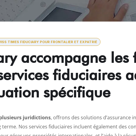
ISS TIMES FIDUCIARY POUR FRONTALIER ET EXPATRIÉ
ary accompagne les f
services fiduciaires 
tuation spécifique
plusieurs juridictions
, offrons des solutions d’assurance in
 terme. Nos services fiduciaires incluent également des con
pour gérer vos propriétés internationales, et l’aide à la réc