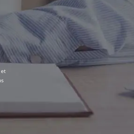
 et
os