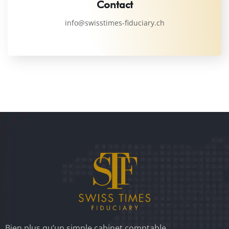
Contact
info@swisstimes-fiduciary.ch
Bien plus qu’un simple cabinet comptable.