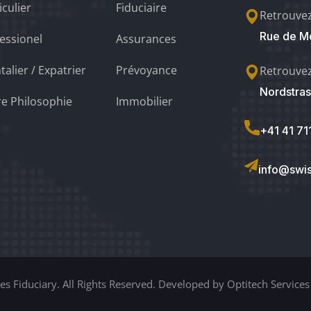
iculier
Fiduciaire
Retrouve
Rue de Mo
essionel
Assurances
talier / Expatrier
Prévoyance
Retrouve
Nordstras
e Philosophie
Immobilier
+41 41 71
info@swis
s Fiduciary. All Rights Reserved. Developed by Optitech Servic